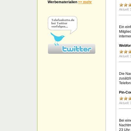
Werbematerialien
>> mehr
Aktuell:
Ein ein
Mitglie
interne
Webfor
Aktuell:
Die Nac
zusätzl
Telefonk
Pin-Co
Aktuell:
Bei ein
Nachtmo
23 Uhr 