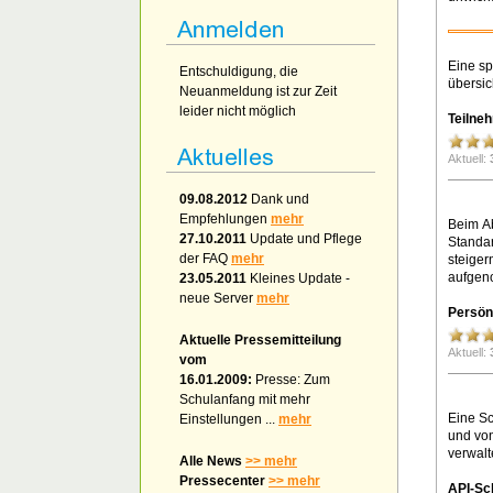
Eine sp
Entschuldigung, die
übersic
Neuanmeldung ist zur Zeit
leider nicht möglich
Teilne
Aktuell:
09.08.2012
Dank und
Empfehlungen
mehr
Beim Ab
27.10.2011
Update und Pflege
Standar
der FAQ
mehr
steiger
aufgen
23.05.2011
Kleines Update -
neue Server
mehr
Persön
Aktuelle Pressemitteilung
Aktuell:
vom
16.01.2009:
Presse: Zum
Schulanfang mit mehr
Eine Sc
Einstellungen ...
mehr
und von
verwalt
Alle News
>> mehr
Pressecenter
>> mehr
API-Sch